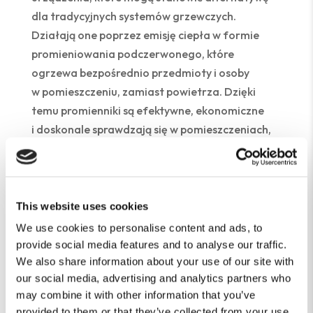
dla tradycyjnych systemów grzewczych.
Działają one poprzez emisję ciepła w formie
promieniowania podczerwonego, które
ogrzewa bezpośrednio przedmioty i osoby
w pomieszczeniu, zamiast powietrza. Dzięki
temu promienniki są efektywne, ekonomiczne
i doskonale sprawdzają się w pomieszczeniach,
które wymagają szybkiego nagrzewania.
Ogrzewanie gazowe
Ogrzewanie gazowe jest często rozważane
This website uses cookies
w starych domach ze względu na jego
We use cookies to personalise content and ads, to
efektywność i stosunkowo niskie koszty
provide social media features and to analyse our traffic.
eksploatacji. W przypadku dobrze
We also share information about your use of our site with
zaizolowanych budynków gaz może być
our social media, advertising and analytics partners who
wydajnym źródłem ciepła, zwłaszcza
may combine it with other information that you’ve
provided to them or that they’ve collected from your use