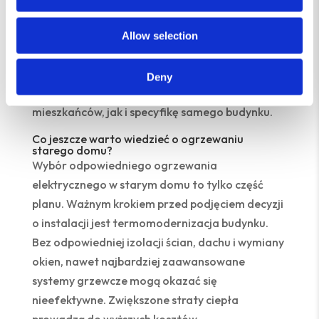
wygodne w porównaniu z innymi rozwiązaniami.
Dzięki tym różnorodnym opcjom, ogrzewanie
Allow selection
starego domu staje się bardziej opłacalne
i ekologiczne, a wybór odpowiedniego systemu
Deny
powinien uwzględniać zarówno potrzeby
mieszkańców, jak i specyfikę samego budynku.
Co jeszcze warto wiedzieć o ogrzewaniu
starego domu?
Wybór odpowiedniego ogrzewania
elektrycznego w starym domu to tylko część
planu. Ważnym krokiem przed podjęciem decyzji
o instalacji jest termomodernizacja budynku.
Bez odpowiedniej izolacji ścian, dachu i wymiany
okien, nawet najbardziej zaawansowane
systemy grzewcze mogą okazać się
nieefektywne. Zwiększone straty ciepła