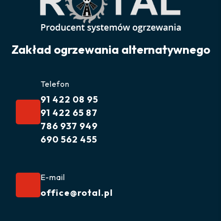
Zakład ogrzewania alternatywnego
Telefon
91 422 08 95
91 422 65 87
786 937 949
690 562 455
E-mail
office@rotal.pl