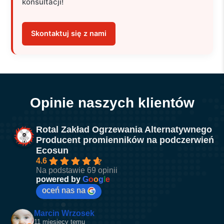
konsultacji!
Skontaktuj się z nami
Opinie naszych klientów
Rotal Zakład Ogrzewania Alternatywnego
Producent promienników na podczerwień
Ecosun
4.6
Na podstawie 69 opinii
powered by
G
o
o
g
l
e
oceń nas na
Marcin Wrzosek
11 miesięcy temu