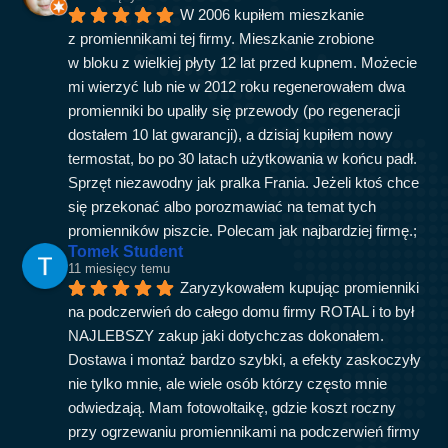
W 2006 kupiłem mieszkanie 
z promiennikami tej firmy. Mieszkanie zrobione 
w bloku z wielkiej płyty 12 lat przed kupnem. Możecie 
mi wierzyć lub nie w 2012 roku regenerowałem dwa 
promienniki bo upaliły się przewody (po regeneracji 
dostałem 10 lat gwarancji), a dzisiaj kupiłem nowy 
termostat, bo po 30 latach użytkowania w końcu padł. 
Sprzęt niezawodny jak pralka Frania. Jeżeli ktoś chce 
się przekonać albo porozmawiać na temat tych 
promienników piszcie. Polecam jak najbardziej firmę.;
Tomek Student
11 miesięcy temu
Zaryzykowałem kupując promienniki 
na podczerwień do całego domu firmy ROTAL i to był 
NAJLEBSZY zakup jaki dotychczas dokonałem. 
Dostawa i montaż bardzo szybki, a efekty zaskoczyły 
nie tylko mnie, ale wiele osób którzy często mnie 
odwiedzają. Mam fotowoltaikę, gdzie koszt roczny 
przy ogrzewaniu promiennikami na podczerwień firmy 