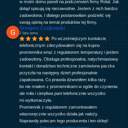
w moim domu paneli na podczerwień firmy Rotal. Jak 
dotąd spisują się niezawodnie. Jestem z nich bardzo 
zadowolona. I dlatego postanowiłam podzielić się 
swoją opinią na temat produktów tej firmy.
Grzegorz Czajkowski
2 lata temu
Po wcześniejszym kontakcie 
telefonicznym zdecydowałem się na kupno 
promiennika wraz z regulatorem temperatury i jestem 
zadowolony. Obsługa profesjonalna, natychmiastowy 
kontakt i doradztwo techniczne zamówiona paczka 
przyszła na następny dzień profesjonalnie 
zapakowana. Co prawda dzwoniłem kilka razy 
bo nie miałem z promiennikami w ogóle do czynienia 
ale miła i cierpliwa pani telefonicznie wszystko 
mi wytłumaczyła.
Promiennik z regulatorem zamontowałem 
własnoręcznie wszystko działa jak należy.
Naprawdę polecam tego producenta i ten sklep!
Zobacz wszystkie opinie