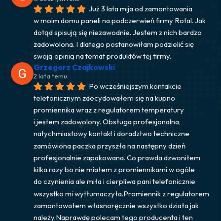
Już 3 lata mija od zamontowania 
w moim domu paneli na podczerwień firmy Rotal. Jak 
dotąd spisują się niezawodnie. Jestem z nich bardzo 
zadowolona. I dlatego postanowiłam podzielić się 
swoją opinią na temat produktów tej firmy.
Grzegorz Czajkowski
2 lata temu
Po wcześniejszym kontakcie 
telefonicznym zdecydowałem się na kupno 
promiennika wraz z regulatorem temperatury 
i jestem zadowolony. Obsługa profesjonalna, 
natychmiastowy kontakt i doradztwo techniczne 
zamówiona paczka przyszła na następny dzień 
profesjonalnie zapakowana. Co prawda dzwoniłem 
kilka razy bo nie miałem z promiennikami w ogóle 
do czynienia ale miła i cierpliwa pani telefonicznie 
wszystko mi wytłumaczyła.Promiennik z regulatorem 
zamontowałem własnoręcznie wszystko działa jak 
należy.Naprawdę polecam tego producenta i ten 