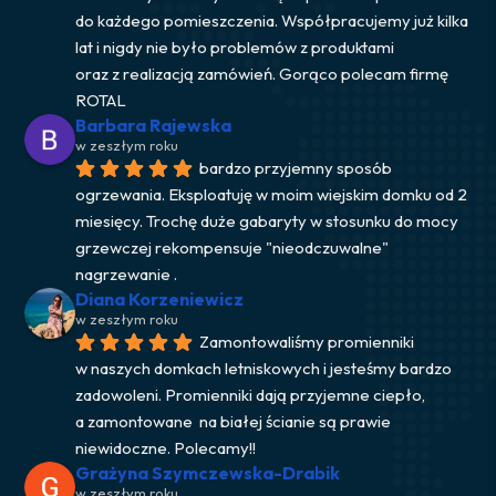
do każdego pomieszczenia. Współpracujemy już kilka 
lat i nigdy nie było problemów z produktami 
oraz z realizacją zamówień. Gorąco polecam firmę 
ROTAL
Barbara Rajewska
w zeszłym roku
bardzo przyjemny sposób 
ogrzewania. Eksploatuję w moim wiejskim domku od 2 
miesięcy. Trochę duże gabaryty w stosunku do mocy 
grzewczej rekompensuje "nieodczuwalne" 
nagrzewanie .
Diana Korzeniewicz
w zeszłym roku
Zamontowaliśmy promienniki 
w naszych domkach letniskowych i jesteśmy bardzo 
zadowoleni. Promienniki dają przyjemne ciepło, 
a zamontowane  na białej ścianie są prawie 
niewidoczne. Polecamy!!
Grażyna Szymczewska-Drabik
w zeszłym roku