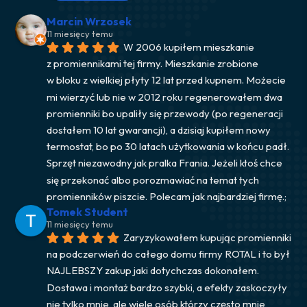
Marcin Wrzosek
11 miesięcy temu
W 2006 kupiłem mieszkanie 
z promiennikami tej firmy. Mieszkanie zrobione 
w bloku z wielkiej płyty 12 lat przed kupnem. Możecie 
mi wierzyć lub nie w 2012 roku regenerowałem dwa 
promienniki bo upaliły się przewody (po regeneracji 
dostałem 10 lat gwarancji), a dzisiaj kupiłem nowy 
termostat, bo po 30 latach użytkowania w końcu padł. 
Sprzęt niezawodny jak pralka Frania. Jeżeli ktoś chce 
się przekonać albo porozmawiać na temat tych 
promienników piszcie. Polecam jak najbardziej firmę.;
Tomek Student
11 miesięcy temu
Zaryzykowałem kupując promienniki 
na podczerwień do całego domu firmy ROTAL i to był 
NAJLEBSZY zakup jaki dotychczas dokonałem. 
Dostawa i montaż bardzo szybki, a efekty zaskoczyły 
nie tylko mnie, ale wiele osób którzy często mnie 