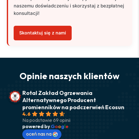
naszemu doświadczeniu i skorzystaj z bezpłatnej
konsultacji!
Skontaktuj się z nami
Opinie naszych klientów
Rotal Zakład Ogrzewania
Alternatywnego Producent
promienników na podczerwień Ecosun
4.6
Na podstawie 69 opinii
powered by
G
o
o
g
l
e
oceń nas na