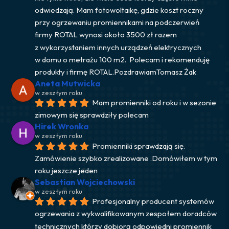
odwiedzają. Mam fotowoltaikę, gdzie koszt roczny 
przy ogrzewaniu promiennikami na podczerwień 
firmy ROTAL wynosi około 3500 zł razem 
z wykorzystaniem innych urządzeń elektrycznych 
w domu o metrażu 100 m2.  Polecam i rekomenduję 
produkty i firmę ROTAL.PozdrawiamTomasz Żak
Aneta Mutwicka
w zeszłym roku
Mam promienniki od roku i w sezonie 
zimowym się sprawdziły polecam
Hirek Wronka
w zeszłym roku
Promienniki sprawdzają się. 
Zamówienie szybko zrealizowane .Domówiłem w tym 
roku jeszcze jeden
Sebastian Wojciechowski
w zeszłym roku
Profesjonalny producent systemów 
ogrzewania z wykwalifikowanym zespołem doradców 
technicznych którzy dobiorą odpowiedni promiennik 