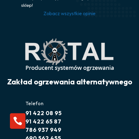
sklep!
Zobacz wszystkie opinie
Zakład ogrzewania alternatywnego
Telefon
91 422 08 95

91 422 65 87
786 937 949
690 562 455