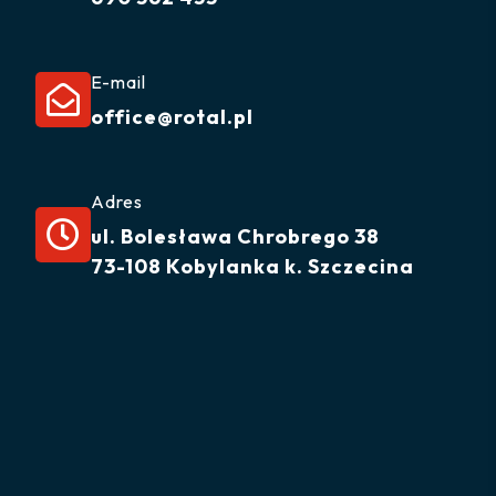
E-mail

office@rotal.pl
Adres

ul. Bolesława Chrobrego 38
73-108 Kobylanka k. Szczecina